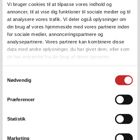
reklamationsforespørgsel, så vil vi
Vi bruger cookies til at tilpasse vores indhold og
annoncer, til at vise dig funktioner til sociale medier og til
håndtere din henvendelse så hurtigt
at analysere vores trafik. Vi deler også oplysninger om
som muligt.
din brug af vores hjemmeside med vores partnere inden
for sociale medier, annonceringspartnere og
Reklamationsformular
analysepartnere. Vores partnere kan kombinere disse
data med andre oplysninger, du har givet dem, eller som
de har indsamlet fra din brug af deres tjenester.
Samtykkevalg
Nødvendig
Præferencer
Statistik
Marketing