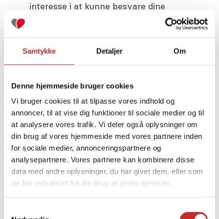
interesse i at kunne besvare dine
henvendelser og rådgive dig jf.
henholdsvis
databeskyttelsesforordningens artikel
Samtykke
Detaljer
Om
6, stk. 1, litra f.
3.5 Brug af billeder m.v. i
markedsføring
Denne hjemmeside bruger cookies
Vi behandler følgende
Vi bruger cookies til at tilpasse vores indhold og
personoplysninger om dig, hvis du
annoncer, til at vise dig funktioner til sociale medier og til
at analysere vores trafik. Vi deler også oplysninger om
samtykker til brug af dine oplysninger
din brug af vores hjemmeside med vores partnere inden
i forbindelse med markedsføring:
for sociale medier, annonceringspartnere og
analysepartnere. Vores partnere kan kombinere disse
(a) navn;
data med andre oplysninger, du har givet dem, eller som
de har indsamlet fra din brug af deres tjenester.
(b) e-mail;
(c) telefonnummer;
Samtykkevalg