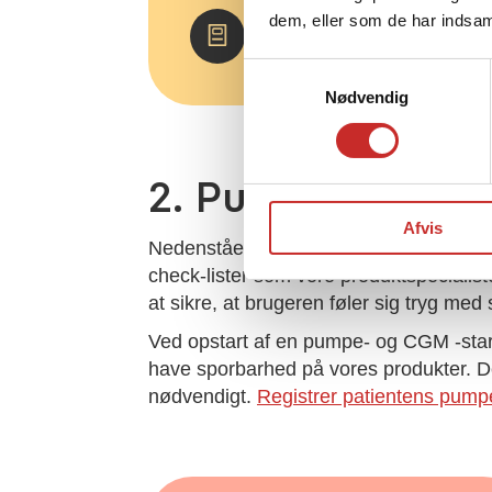
dem, eller som de har indsaml
Besøg og
download her
Samtykkevalg
Nødvendig
2. Pumpe- og CG
Afvis
Nedenstående dokumenter er rigtige g
check-lister som vore produktspecialist
at sikre, at brugeren føler sig tryg me
Ved opstart af en pumpe- og CGM -start er
have sporbarhed på vores produkter. Det
nødvendigt.
Registrer patientens pump