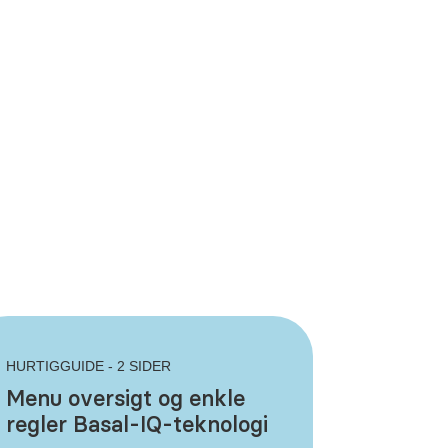
HURTIGGUIDE - 2 SIDER
Menu oversigt og enkle
regler Basal-IQ-teknologi