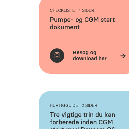
CHECKLISTE - 4 SIDER
Pumpe- og CGM start
dokument
Besøg og
download her
HURTIGGUIDE - 2 SIDER
Tre vigtige trin du kan
forberede inden CGM