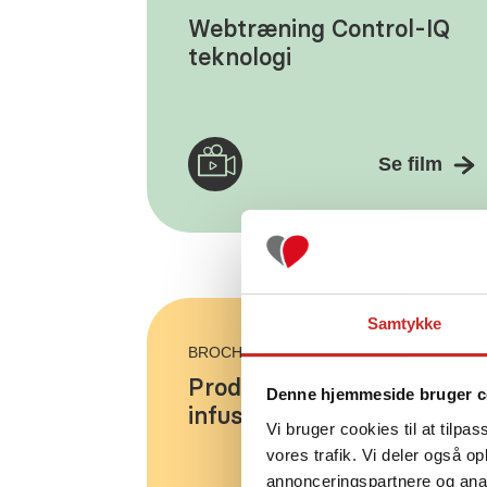
Webtræning Control-IQ
teknologi
Se film
Samtykke
BROCHURE - 4 SIDER
Produktblad Tandem
Denne hjemmeside bruger c
infusionssæt
Vi bruger cookies til at tilpas
vores trafik. Vi deler også 
annonceringspartnere og anal