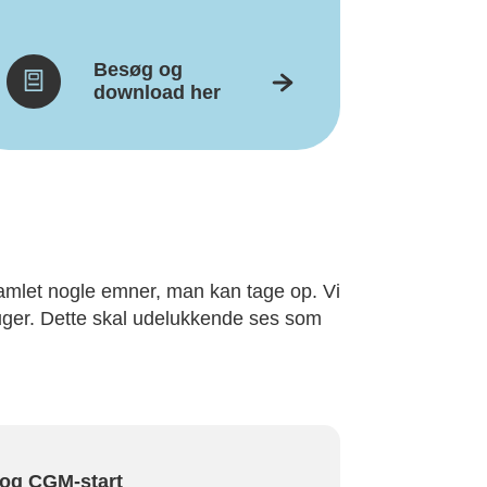
Besøg og
download her
 samlet nogle emner, man kan tage op. Vi
4 uger. Dette skal udelukkende ses som
 og CGM-start