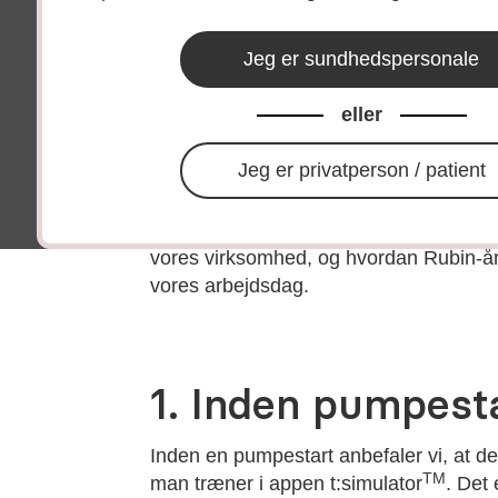
og som du kan bruge i mødet med dine 
Vi har opdelt materialet i:
Jeg er sundhedspersonale
1. Inden pumpestart
2. Pumpe- og CGM-start
eller
3. Tips til opfølgning
Hvis du har spørgsmål, er du altid velk
Jeg er privatperson / patient
at
kontakte en af vores produktspecialis
Se filmen
om Rubin Medical og få et lille
vores virksomhed, og hvordan Rubin-
vores arbejdsdag.
1. Inden pumpest
Inden en pumpestart anbefaler vi, at d
TM
man træner i appen t:simulator
. Det