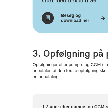
start med Dexcom G6
Besøg og
download her
3. Opfølgning på
Opfølgninger efter pumpe- og CGM-start 
anbefaler, at den første opfølgning ske
en anbefaling.
1-2 uger efter pumpe- og CGM-s