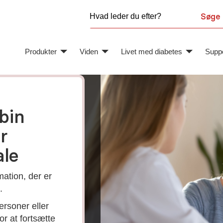
Søge
Produkter
Viden
Livet med diabetes
Suppo
bin
 for
r
le
ation, der er
.
, som giver
ersoner eller
e produkter,
or at fortsætte