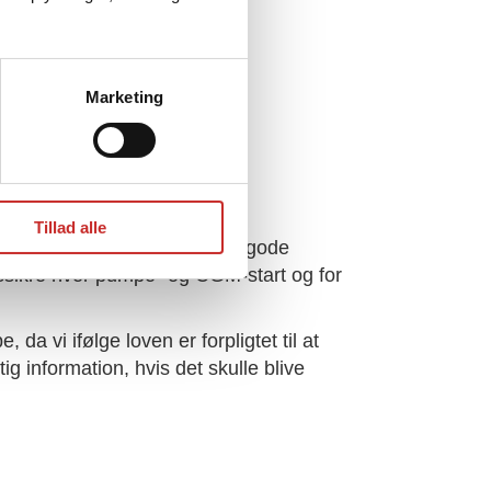
Marketing
Tillad alle
tartdokumenterne er rigtig gode
tssikre hver pumpe- og CGM-start og for
da vi ifølge loven er forpligtet til at
g information, hvis det skulle blive