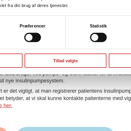
et fra din brug af deres tjenester.
Besøg og
download her
Præferencer
Statistik
M-start
Tillad valgte
ode at have ved pumpe- og CGM-start. Pumpe- og CGM-s
er altid bruger ved pumpe- og CGM-starter for at kvalite
d sit nye insulinpumpesystem.
 det vigtigt, at man registrerer patientens insulinpumpe, 
 betyder, at vi skal kunne kontakte patienterne med vigti
e her.