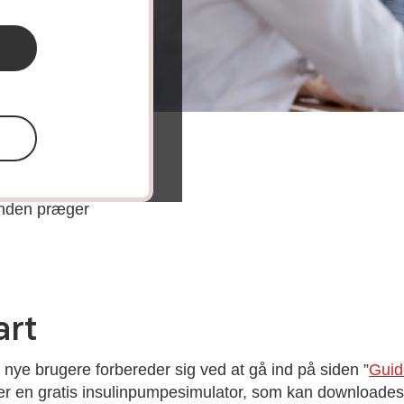
patienter.
ommen til
ter
.
 indblik i
ånden præger
art
e nye brugere forbereder sig ved at gå ind på siden
”
Guid
 er en gratis insulinpumpesimulator, som kan downloades