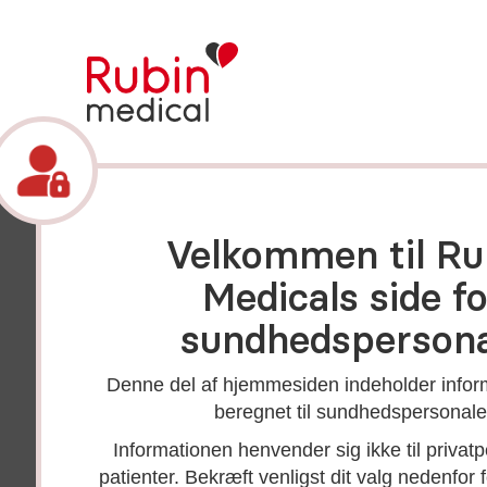
Til dig, som
Velkommen til Ru
arbejder inden
Medicals side fo
sundheds­
sundhedspersona
systemet
Denne del af hjemmesiden indeholder inform
beregnet til sundhedspersonale
Her har vi samlet informationsmateriale
Informationen henvender sig ikke til privatp
dig mere dybdegående kendskab til vor
patienter. Bekræft venligst dit valg nedenfor f