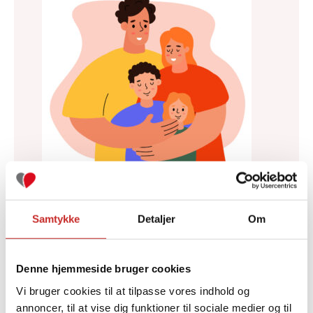
At være forælder til et barn eller en
ung med type 1-diabetes kan til tider
Samtykke
Detaljer
Om
føles både krævende og overvældende
– men du er ikke alene.
På dagen møder I enten klinisk
Denne hjemmeside bruger cookies
psykolog Jette Gelbek (Brøndby) eller
Vi bruger cookies til at tilpasse vores indhold og
familievejleder og 3p coach Linda
annoncer, til at vise dig funktioner til sociale medier og til