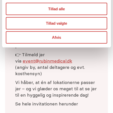
Arrangementet henvender sig til jer,
Tillad alle
der er forældre til et barn/ung voksen,
som anvender insulinpumpen Tandem
Tillad valgte
t:slim X2.
Arrangementet er gratis inkl.
Afvis
forplejning, men der er begrænsede
pladser.
👉 Tilmeld jer
via
event@rubinmedical.dk
(angiv by, antal deltagere og evt.
kosthensyn)
Vi håber, at én af lokationerne passer
jer – og vi glæder os meget til at se jer
til en hyggelig og inspirerende dag!
Se hele invitationen herunder