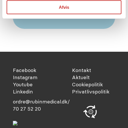
Besøg og
Afvis
download her
Facebook
Kontakt
Instagram
Aktuelt
Youtube
Cookiepolitik
Linkedin
Privatlivspolitik
ordre@rubinmedical.dk/
70 27 52 20