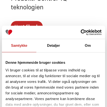
teknologien
Hent fil
Samtykke
Detaljer
Om
Denne hjemmeside bruger cookies
Andre oplysninger i kategorien
Brugervejledning om Control-IQ-
Vi bruger cookies til at tilpasse vores indhold og
annoncer, til at vise dig funktioner til sociale medier og til
teknologien
at analysere vores trafik. Vi deler også oplysninger om
din brug af vores hjemmeside med vores partnere inden
for sociale medier, annonceringspartnere og
BRUGERVEJLEDNING -
analysepartnere. Vores partnere kan kombinere disse
User Guide Control-IQ and
data med andre oplysninger, du har givet dem, eller som
mobile app sw7.8 English